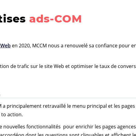
tises
ads-COM
e Web
en 2020, MCCM nous a renouvelé sa confiance pour en 
isition de trafic sur le site Web et optimiser le taux de conv
n
a principalement retravaillé le menu principal et les pages a
l to action.
 de nouvelles fonctionnalités pour enrichir les pages agenc
accordéon dont les questions sont cliquables et affichent l