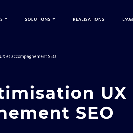
Aller
au
contenu
principal
ES
SOLUTIONS
RÉALISATIONS
L'AG
 UX et accompagnement SEO
imisation UX 
nement SEO