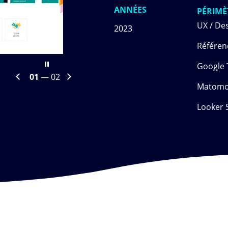
ANNÉES
PÉRIMÈ
UX / De
2023
Référen
ente
Google 
Arrêter
tive
Diapositive
02
— 02
le
Matom
suivante
carrousel
Looker 