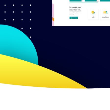
précéd
Diaposi