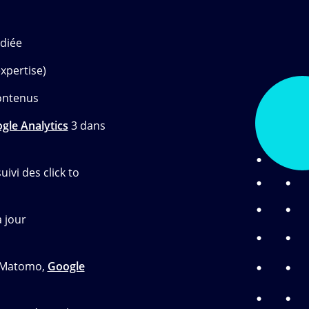
diée
xpertise)
contenus
gle Analytics
3 dans
vi des click to
à jour
, Matomo,
Google