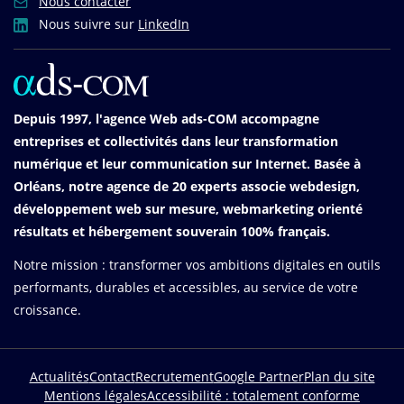
Nous contacter
Nous suivre sur
LinkedIn
Depuis 1997, l'agence Web ads-COM accompagne
entreprises et collectivités dans leur transformation
numérique et leur communication sur Internet. Basée à
Orléans, notre agence de 20 experts associe webdesign,
développement web sur mesure, webmarketing orienté
résultats et hébergement souverain 100% français.
Notre mission : transformer vos ambitions digitales en outils
performants, durables et accessibles, au service de votre
croissance.
Actualités
Contact
Recrutement
Google Partner
Plan du site
Menu
Mentions légales
Accessibilité : totalement conforme
Pied