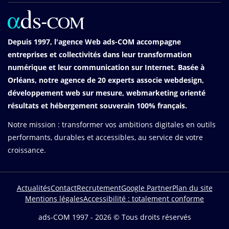
Depuis 1997, l'agence Web ads-COM accompagne
entreprises et collectivités dans leur transformation
numérique et leur communication sur Internet. Basée à
Orléans, notre agence de 20 experts associe webdesign,
développement web sur mesure, webmarketing orienté
résultats et hébergement souverain 100% français.
Notre mission : transformer vos ambitions digitales en outils
performants, durables et accessibles, au service de votre
croissance.
Actualités
Contact
Recrutement
Google Partner
Plan du site
Menu
Mentions légales
Accessibilité : totalement conforme
Pied
de
ads-COM 1997 - 2026 © Tous droits réservés
page