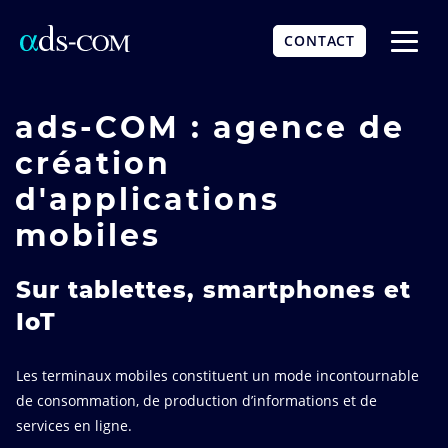
Aller
au
CONTACT
contenu
Affich
principal
le
menu
ads-COM : agence de
création
d'applications
mobiles
Sur tablettes, smartphones et
IoT
Les terminaux mobiles constituent un mode incontournable
de consommation, de production d’informations et de
services en ligne.