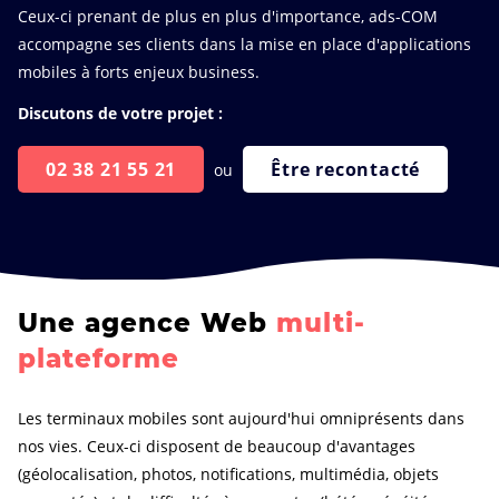
Ceux-ci prenant de plus en plus d'importance, ads-COM
accompagne ses clients dans la mise en place d'applications
mobiles à forts enjeux business.
Discutons de votre projet :
02 38 21 55 21
Être recontacté
ou
Une agence Web
multi-
plateforme
Les terminaux mobiles sont aujourd'hui omniprésents dans
nos vies. Ceux-ci disposent de beaucoup d'avantages
(géolocalisation, photos, notifications, multimédia, objets