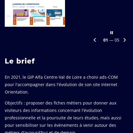
précédente
Arrêter
Diapositive
Di
02
— 05
le
carrousel
su
Le brief
En 2021, le GIP Alfa Centre-Val de Loire a choisi ads-COM
pour l'accompagner dans l'évolution de son site Internet
Orientation.
Objectifs : proposer des fiches métiers pour donner aux
visiteurs des informations concernant l'évolution
professionnelle et la poursuite de leurs études, mais aussi
pour sensibiliser sur les évènements à venir autour des
métiers d'aujourd'hui et de demain.