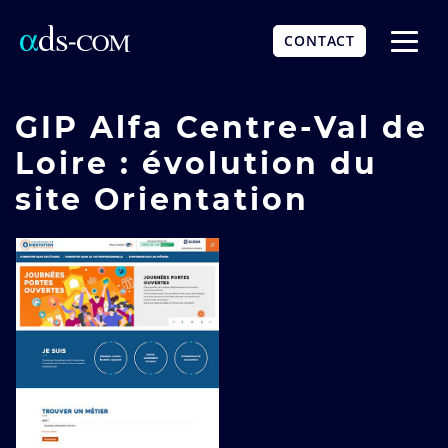
Aller
au
CONTACT
contenu
Affich
principal
le
menu
GIP Alfa Centre-Val de
Loire : évolution du
site Orientation