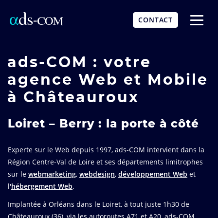
Aller
au
CONTACT
contenu
Affich
principal
le
menu
ads-COM : votre
agence Web et Mobile
à Châteauroux
Loiret – Berry : la porte à côté
Experte sur le Web depuis 1997, ads-COM intervient dans la
Région Centre-Val de Loire et ses départements limitrophes
sur le
webmarketing
,
webdesign
,
développement Web
et
l'
hébergement Web
.
Implantée à Orléans dans le Loiret, à tout juste 1h30 de
Châteauroux (36), via les autoroutes A71 et A20, ads-COM