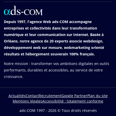
Depuis 1997, l'agence Web ads-COM accompagne
entreprises et collectivités dans leur transformation
numérique et leur communication sur Internet. Basée à
Orléans, notre agence de 20 experts associe webdesign,
développement web sur mesure, webmarketing orienté
résultats et hébergement souverain 100% français.
Notre mission : transformer vos ambitions digitales en outils
performants, durables et accessibles, au service de votre
croissance.
Actualités
Contact
Recrutement
Google Partner
Plan du site
Menu
Mentions légales
Accessibilité : totalement conforme
Pied
de
ads-COM 1997 - 2026 © Tous droits réservés
page