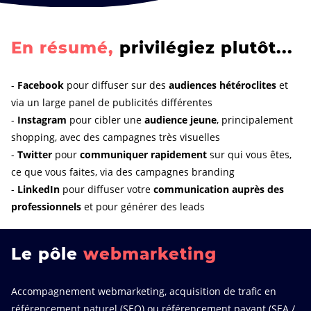
En résumé,
privilégiez plutôt...
-
Facebook
pour diffuser sur des
audiences hétéroclites
et
via un large panel de publicités différentes
-
Instagram
pour cibler une
audience jeune
, principalement
shopping, avec des campagnes très visuelles
-
Twitter
pour
communiquer rapidement
sur qui vous êtes,
ce que vous faites, via des campagnes branding
-
LinkedIn
pour diffuser votre
communication auprès des
professionnels
et pour générer des leads
Le pôle
webmarketing
Accompagnement webmarketing, acquisition de trafic en
référencement naturel (SEO) ou référencement payant (SEA /