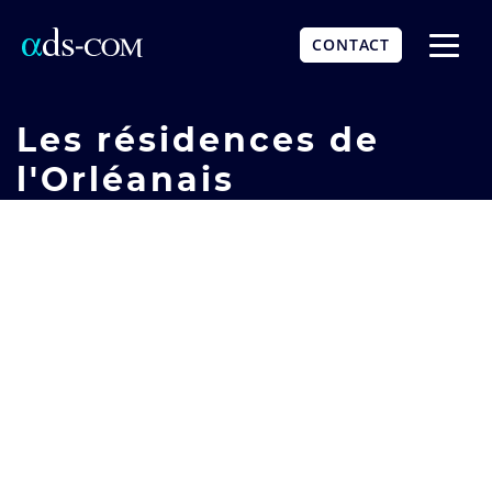
Aller
au
CONTACT
contenu
Affich
principal
le
menu
Les résidences de
l'Orléanais