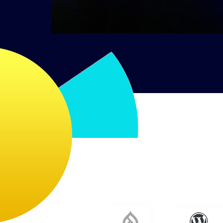
précéden
Diapositi