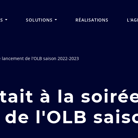
Aller
au
contenu
principal
ES
SOLUTIONS
RÉALISATIONS
L'AG
e lancement de l'OLB saison 2022-2023
ait à la soiré
de l'OLB sais