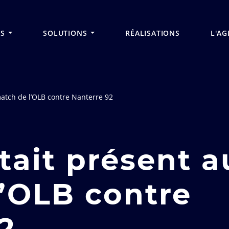
Aller
au
contenu
principal
ES
SOLUTIONS
RÉALISATIONS
L'AG
atch de l’OLB contre Nanterre 92
ait présent a
’OLB contre
2