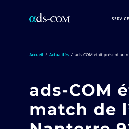
SERVIC
Accueil
/
Actualités
/
ads-COM était présent au m
ads-COM ét
match de l
Nanterre 9