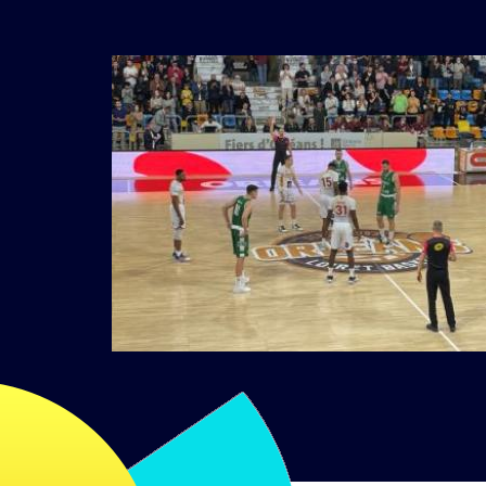
précéden
Diapositi