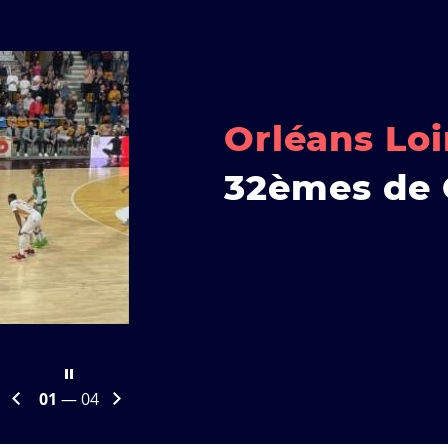
Orléans Loi
32èmes de 
te
Arrêter
ve
Diapositive
01
— 04
le
suivante
carrousel